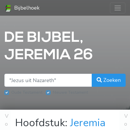
Bijbelhoek
DE BIJBEL,
JEREMIA 26
Zoeken
Oude Testament
Nieuwe Testament
V
V
Hoofdstuk:
Jeremia
o
o