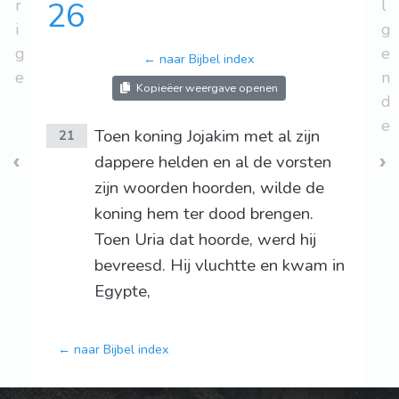
r
26
l
i
g
g
e
← naar Bijbel index
e
n
Kopieëer weergave openen
d
e
Toen koning Jojakim met al zijn
21
dappere helden en al de vorsten
zijn woorden hoorden, wilde de
koning hem ter dood brengen.
Toen Uria dat hoorde, werd hij
bevreesd. Hij vluchtte en kwam in
Egypte,
← naar Bijbel index