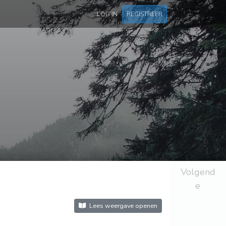
LOG IN
REGISTREER
Volgend
e
Lees weergave openen