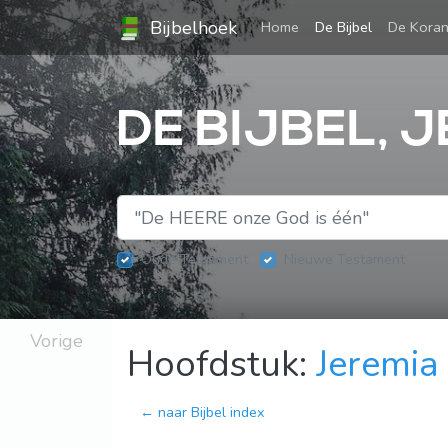
Bijbelhoek
(current)
Home
De Bijbel
De Kora
DE BIJBEL, 
Oude Testament
Nieuwe Testament
Vorige
Hoofdstuk:
Jeremia
← naar Bijbel index