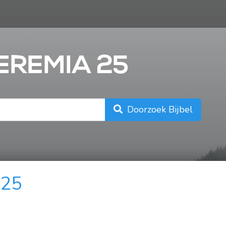
n
JEREMIA 25
Doorzoek Bijbel
 25