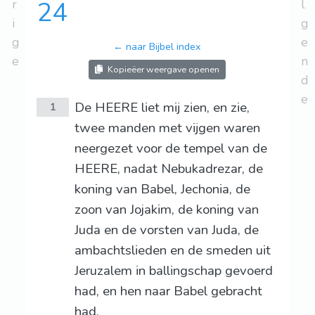
r
24
l
i
g
g
e
← naar Bijbel index
e
n
Kopieëer weergave openen
d
e
De HEERE liet mij zien, en zie,
1
twee manden met vijgen waren
neergezet voor de tempel van de
HEERE, nadat Nebukadrezar, de
koning van Babel, Jechonia, de
zoon van Jojakim, de koning van
Juda en de vorsten van Juda, de
ambachtslieden en de smeden uit
Jeruzalem in ballingschap gevoerd
had, en hen naar Babel gebracht
had.