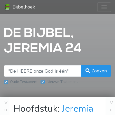
Bijbelhoek
DE BIJBEL,
JEREMIA 24
Zoeken
Oude Testament
Nieuwe Testament
V
V
Hoofdstuk:
Jeremia
o
o