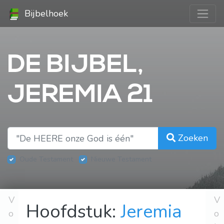
Bijbelhoek
DE BIJBEL,
JEREMIA 21
Zoeken
Oude Testament
Nieuwe Testament
V
V
Hoofdstuk:
Jeremia
o
o