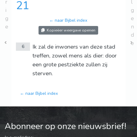
r
21
l
i
g
g
e
← naar Bijbel index
e
n
Kopieëer weergave openen
d
e
Ik zal de inwoners van deze stad
6
treffen, zowel mens als dier: door
een grote pestziekte zullen zij
sterven.
← naar Bijbel index
Abonneer op onze nieuwsbrief!