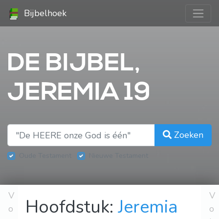
Bijbelhoek
DE BIJBEL,
JEREMIA 19
Zoeken
Oude Testament
Nieuwe Testament
V
V
Hoofdstuk:
Jeremia
o
o