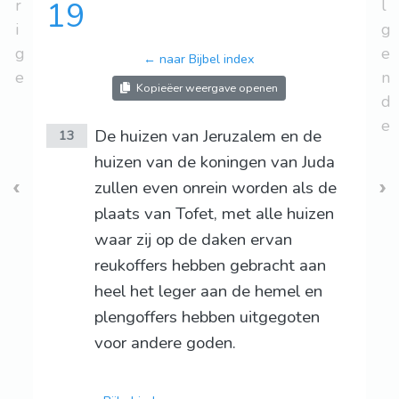
r
19
l
i
g
g
e
← naar Bijbel index
e
n
Kopieëer weergave openen
d
e
De huizen van Jeruzalem en de
13
huizen van de koningen van Juda
zullen even onrein worden als de
plaats van Tofet, met alle huizen
waar zij op de daken ervan
reukoffers hebben gebracht aan
heel het leger aan de hemel en
plengoffers hebben uitgegoten
voor andere goden.