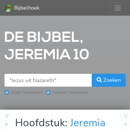
Bijbelhoek
DE BIJBEL,
JEREMIA 10
Zoeken
Oude Testament
Nieuwe Testament
V
V
Hoofdstuk:
Jeremia
o
o