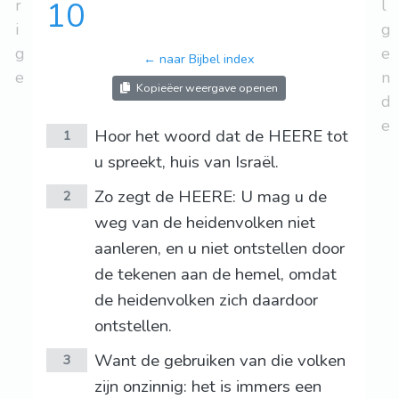
r
10
l
i
g
g
e
← naar Bijbel index
e
n
Kopieëer weergave openen
d
e
Hoor het woord dat de HEERE tot
1
u spreekt, huis van Israël.
Zo zegt de HEERE: U mag u de
2
weg van de heidenvolken niet
aanleren, en u niet ontstellen door
de tekenen aan de hemel, omdat
de heidenvolken zich daardoor
ontstellen.
Want de gebruiken van die volken
3
zijn onzinnig: het is immers een