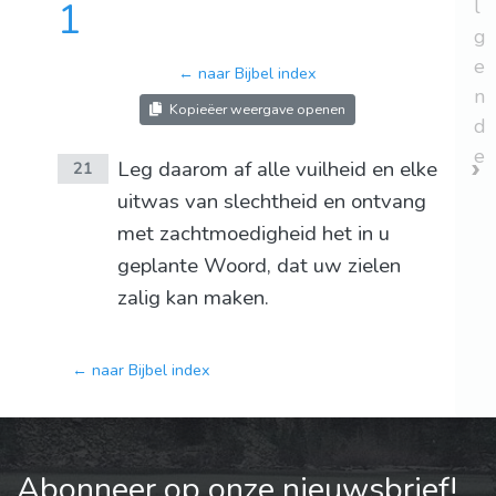
1
l
g
e
← naar Bijbel index
n
Kopieëer weergave openen
d
e
Leg daarom af alle vuilheid en elke
21
uitwas van slechtheid en ontvang
met zachtmoedigheid het in u
geplante Woord, dat uw zielen
zalig kan maken.
← naar Bijbel index
Abonneer op onze nieuwsbrief!