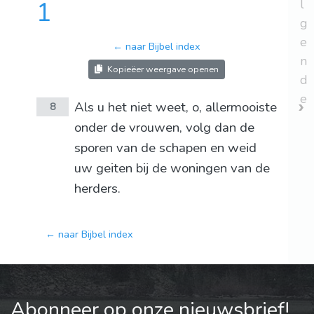
1
l
g
e
← naar Bijbel index
n
Kopieëer weergave openen
d
e
Als u het niet weet, o, allermooiste
8
onder de vrouwen, volg dan de
sporen van de schapen en weid
uw geiten bij de woningen van de
herders.
← naar Bijbel index
Abonneer op onze nieuwsbrief!