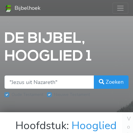
Bijbelhoek
DE BIJBEL,
HOOGLIED 1
Zoeken
Oude Testament
Nieuwe Testament
V
Hoofdstuk:
Hooglied
o