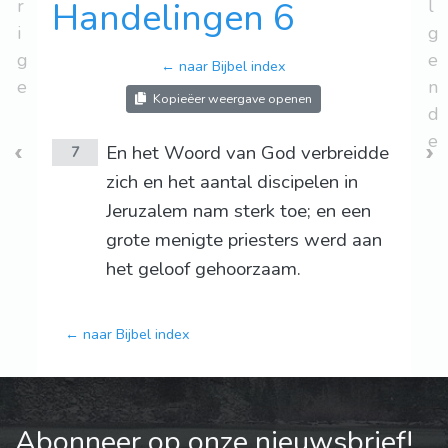
r
Handelingen 6
l
i
g
g
e
← naar Bijbel index
e
n
Kopieëer weergave openen
d
e
En het Woord van God verbreidde
7
zich en het aantal discipelen in
Jeruzalem nam sterk toe; en een
grote menigte priesters werd aan
het geloof gehoorzaam.
← naar Bijbel index
Abonneer op onze nieuwsbrief!