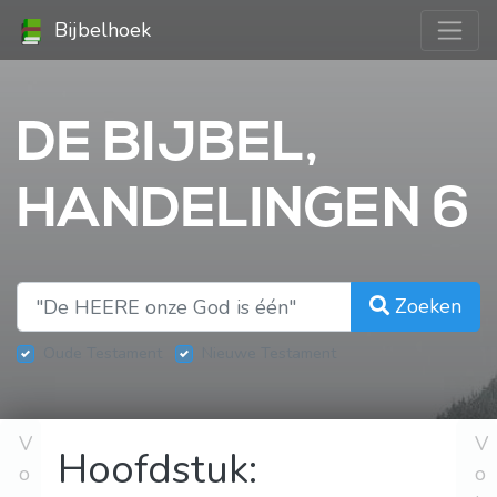
Bijbelhoek
DE BIJBEL,
HANDELINGEN 6
Zoeken
Oude Testament
Nieuwe Testament
V
V
Hoofdstuk:
o
o