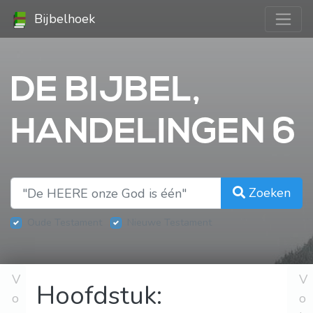
Bijbelhoek
DE BIJBEL,
HANDELINGEN 6
Zoeken
Oude Testament
Nieuwe Testament
V
V
Hoofdstuk:
o
o