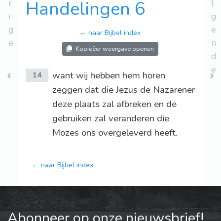
r
Handelingen 6
l
i
g
g
e
← naar Bijbel index
e
n
Kopieëer weergave openen
d
e
want wij hebben hem horen
14
zeggen dat die Jezus de Nazarener
deze plaats zal afbreken en de
gebruiken zal veranderen die
Mozes ons overgeleverd heeft.
← naar Bijbel index
Abonneer op onze nieuwsbrief!