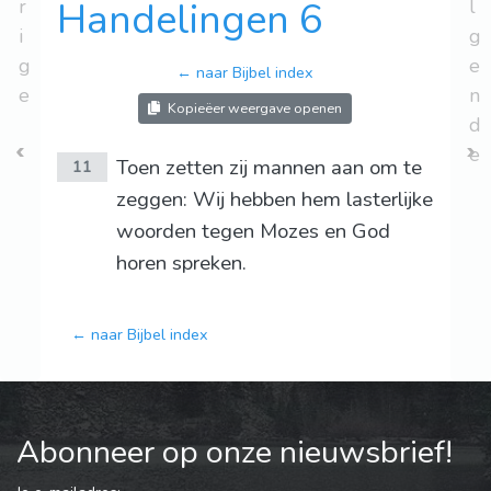
r
Handelingen 6
l
i
g
g
e
← naar Bijbel index
e
n
Kopieëer weergave openen
d
e
Toen zetten zij mannen aan om te
11
zeggen: Wij hebben hem lasterlijke
woorden tegen Mozes en God
horen spreken.
← naar Bijbel index
Abonneer op onze nieuwsbrief!