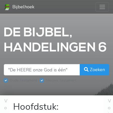
Bijbelhoek
DE BIJBEL,
HANDELINGEN 6
Zoeken
Oude Testament
Nieuwe Testament
V
V
Hoofdstuk:
o
o