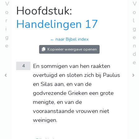
V
V
Hoofdstuk:
o
o
r
Handelingen 17
l
i
g
g
e
← naar Bijbel index
e
n
Kopieëer weergave openen
d
e
En sommigen van hen raakten
4
overtuigd en sloten zich bij Paulus
en Silas aan, en van de
godvrezende Grieken een grote
menigte, en van de
vooraanstaande vrouwen niet
weinigen.