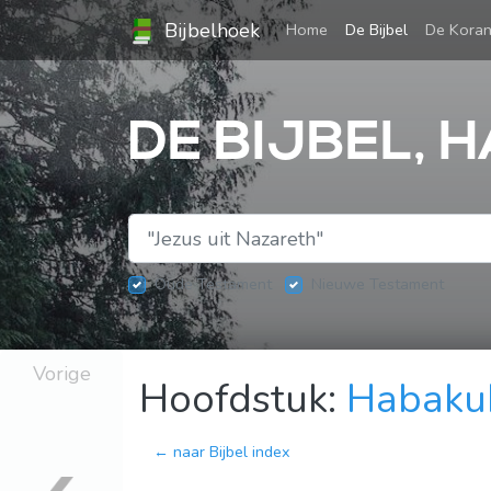
Bijbelhoek
(current)
Home
De Bijbel
De Kora
DE BIJBEL, 
Oude Testament
Nieuwe Testament
Vorige
Hoofdstuk:
Habaku
← naar Bijbel index