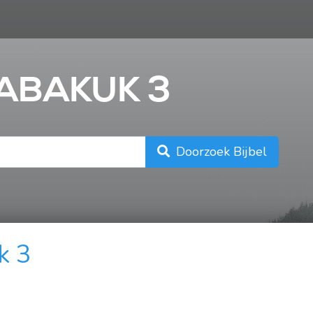
n
HABAKUK 3
Doorzoek Bijbel
k 3