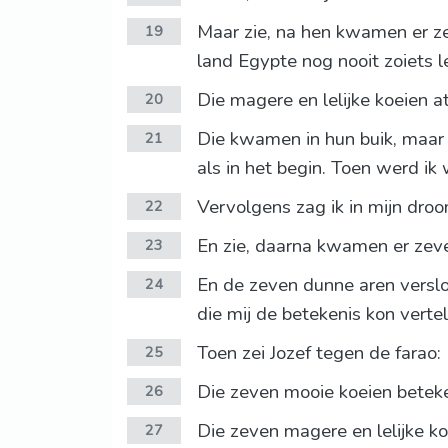
Maar zie, na hen kwamen er zev
19
land Egypte nog nooit zoiets le
Die magere en lelijke koeien a
20
Die kwamen in hun buik, maar 
21
als in het begin. Toen werd ik
Vervolgens zag ik in mijn dro
22
En zie, daarna kwamen er zeve
23
En de zeven dunne aren versl
24
die mij de betekenis kon vertel
Toen zei Jozef tegen de farao
25
Die zeven mooie koeien beteke
26
Die zeven magere en lelijke k
27