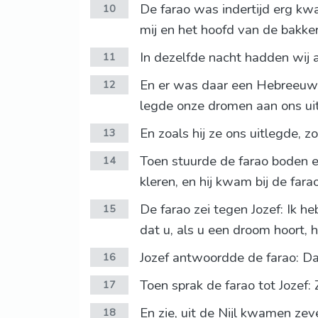
De farao was indertijd erg kwa
10
mij en het hoofd van de bakker
In dezelfde nacht hadden wij a
11
En er was daar een Hebreeuwse 
12
legde onze dromen aan ons uit;
En zoals hij ze ons uitlegde, z
13
Toen stuurde de farao boden en
14
kleren, en hij kwam bij de farao
De farao zei tegen Jozef: Ik 
15
dat u, als u een droom hoort, 
Jozef antwoordde de farao: Dat
16
Toen sprak de farao tot Jozef: 
17
En zie, uit de Nijl kwamen zev
18