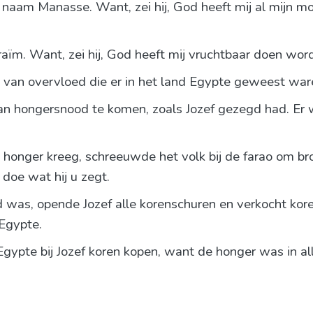
naam Manasse. Want, zei hij, God heeft mij al mijn mo
ïm. Want, zei hij, God heeft mij vruchtbaar doen word
 van overvloed die er in het land Egypte geweest war
n hongersnood te komen, zoals Jozef gezegd had. Er wa
honger kreeg, schreeuwde het volk bij de farao om bro
doe wat hij u zegt.
nd was, opende Jozef alle korenschuren en verkocht ko
 Egypte.
gypte bij Jozef koren kopen, want de honger was in all