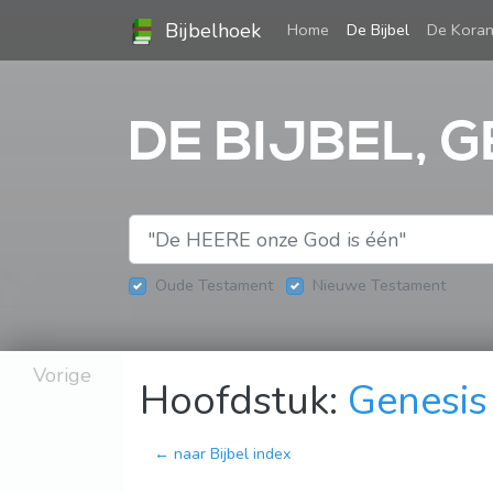
Bijbelhoek
(current)
Home
De Bijbel
De Kora
DE BIJBEL, G
Oude Testament
Nieuwe Testament
Vorige
Hoofdstuk:
Genesis
← naar Bijbel index