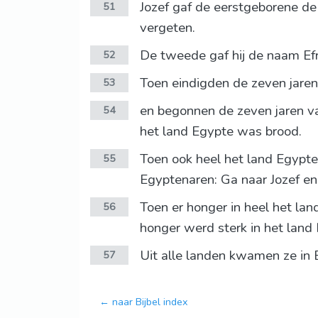
Jozef gaf de eerstgeborene de 
51
vergeten.
De tweede gaf hij de naam Efra
52
Toen eindigden de zeven jaren
53
en begonnen de zeven jaren va
54
het land Egypte was brood.
Toen ook heel het land Egypte 
55
Egyptenaren: Ga naar Jozef en 
Toen er honger in heel het la
56
honger werd sterk in het land
Uit alle landen kwamen ze in E
57
← naar Bijbel index