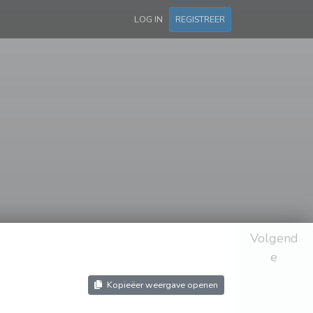
LOG IN
REGISTREER
Volgend
e
Kopieëer weergave openen