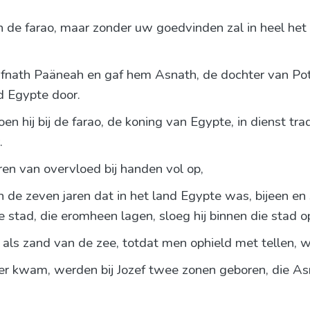
en de farao, maar zonder uw goedvinden zal in heel het
fnath Paäneah en gaf hem Asnath, de dochter van Potife
nd Egypte door.
oen hij bij de farao, de koning van Egypte, in dienst tr
.
ren van overvloed bij handen vol op,
an de zeven jaren dat in het land Egypte was, bijeen en
 stad, die eromheen lagen, sloeg hij binnen die stad o
, als zand van de zee, totdat men ophield met tellen, 
er kwam, werden bij Jozef twee zonen geboren, die Asn