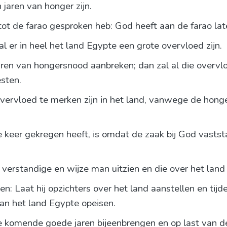
 jaren van honger zijn.
t tot de farao gesproken heb: God heeft aan de farao la
l er in heel het land Egypte een grote overvloed zijn.
ren van hongersnood aanbreken; dan zal al die overvlo
sten.
overvloed te merken zijn in het land, vanwege de honge
keer gekregen heeft, is omdat de zaak bij God vaststa
 verstandige en wijze man uitzien en die over het land
n: Laat hij opzichters over het land aanstellen en tij
van het land Egypte opeisen.
ze komende goede jaren bijeenbrengen en op last van de