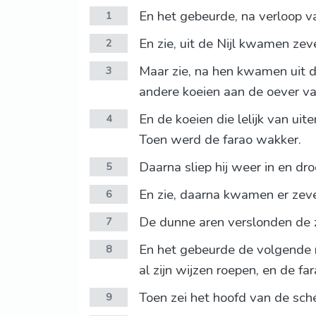
En het gebeurde, na verloop va
1
En zie, uit de Nijl kwamen zeve
2
Maar zie, na hen kwamen uit de 
3
andere koeien aan de oever van
En de koeien die lelijk van uit
4
Toen werd de farao wakker.
Daarna sliep hij weer in en d
5
En zie, daarna kwamen er zev
6
De dunne aren verslonden de z
7
En het gebeurde de volgende m
8
al zijn wijzen roepen, en de f
Toen zei het hoofd van de sch
9