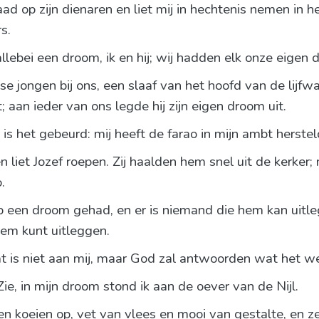
ad op zijn dienaren en liet mij in hechtenis nemen in he
s.
llebei een droom, ik en hij; wij hadden elk onze eigen 
jongen bij ons, een slaaf van het hoofd van de lijfwa
 aan ieder van ons legde hij zijn eigen droom uit.
o is het gebeurd: mij heeft de farao in mijn ambt herst
 liet Jozef roepen. Zij haalden hem snel uit de kerker
.
heb een droom gehad, en er is niemand die hem kan uitl
hem kunt uitleggen.
 is niet aan mij, maar God zal antwoorden wat het wel
Zie, in mijn droom stond ik aan de oever van de Nijl.
en koeien op, vet van vlees en mooi van gestalte, en ze