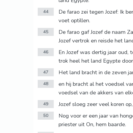
land Egypte.
De farao zei tegen Jozef: Ik b
44
voet optillen.
De farao gaf Jozef de naam Za
45
Jozef vertrok en reisde het la
En Jozef was dertig jaar oud, t
46
trok heel het land Egypte door
Het land bracht in de zeven ja
47
en hij bracht al het voedsel v
48
voedsel van de akkers van elke
Jozef sloeg zeer veel koren op
49
Nog voor er een jaar van hong
50
priester uit On, hem baarde.