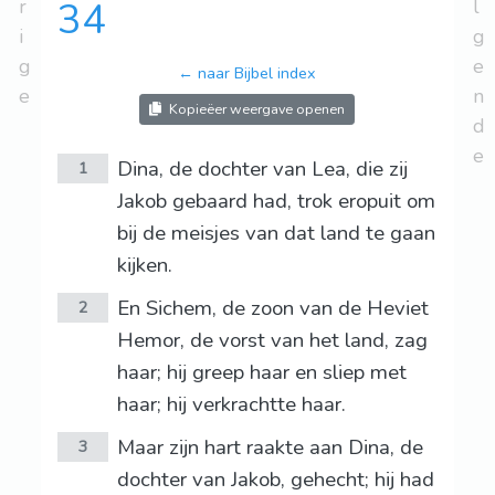
r
34
l
i
g
g
e
← naar Bijbel index
e
n
Kopieëer weergave openen
d
e
Dina, de dochter van Lea, die zij
1
Jakob gebaard had, trok eropuit om
bij de meisjes van dat land te gaan
kijken.
En Sichem, de zoon van de Heviet
2
Hemor, de vorst van het land, zag
haar; hij greep haar en sliep met
haar; hij verkrachtte haar.
Maar zijn hart raakte aan Dina, de
3
dochter van Jakob, gehecht; hij had