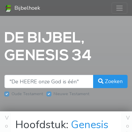
Bijbelhoek
DE BIJBEL,
GENESIS 34
Zoeken
Oude Testament
Nieuwe Testament
V
V
Hoofdstuk:
Genesis
o
o