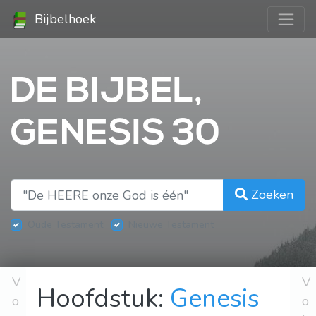
Bijbelhoek
DE BIJBEL,
GENESIS 30
Zoeken
Oude Testament
Nieuwe Testament
V
V
Hoofdstuk:
Genesis
o
o