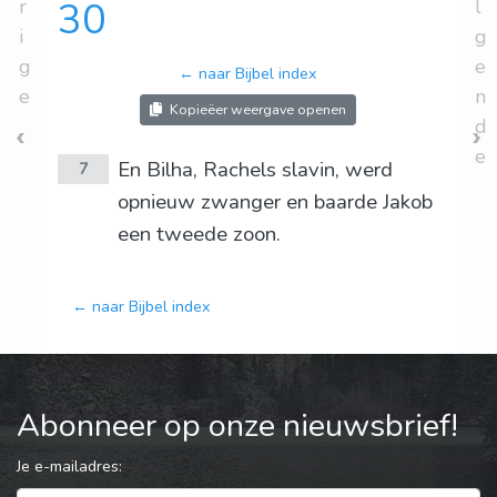
r
30
l
i
g
g
e
← naar Bijbel index
e
n
Kopieëer weergave openen
d
e
En Bilha, Rachels slavin, werd
7
opnieuw zwanger en baarde Jakob
een tweede zoon.
← naar Bijbel index
Abonneer op onze nieuwsbrief!
Je e-mailadres: