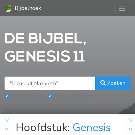
Bijbelhoek
DE BIJBEL,
GENESIS 11
Zoeken
Oude Testament
Nieuwe Testament
V
V
Hoofdstuk:
Genesis
o
o