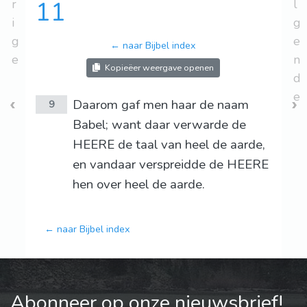
r
11
l
i
g
g
e
← naar Bijbel index
e
n
Kopieëer weergave openen
d
e
Daarom gaf men haar de naam
9
Babel; want daar verwarde de
HEERE de taal van heel de aarde,
en vandaar verspreidde de HEERE
hen over heel de aarde.
← naar Bijbel index
Abonneer op onze nieuwsbrief!