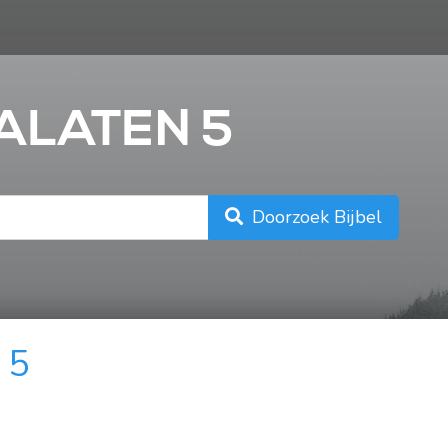
n
GALATEN 5
Doorzoek Bijbel
 5