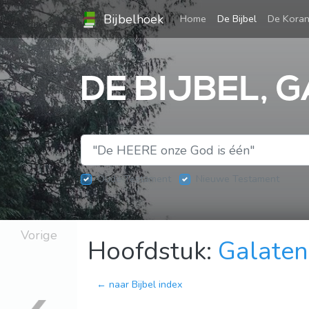
Bijbelhoek
(current)
Home
De Bijbel
De Kora
DE BIJBEL, 
Oude Testament
Nieuwe Testament
Vorige
Hoofdstuk:
Galaten
← naar Bijbel index