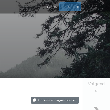
LOG IN
REGISTREER
Volgend
e
Kopieëer weergave openen