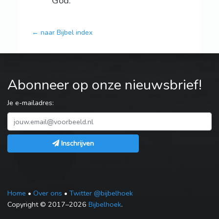
God.
← naar Bijbel index
Abonneer op onze nieuwsbrief!
Je e-mailadres:
Inschrijven
Home
•
Over ons
•
Twitter @bijbelhoek
Copyright © 2017–2026
Bijbelhoek
.