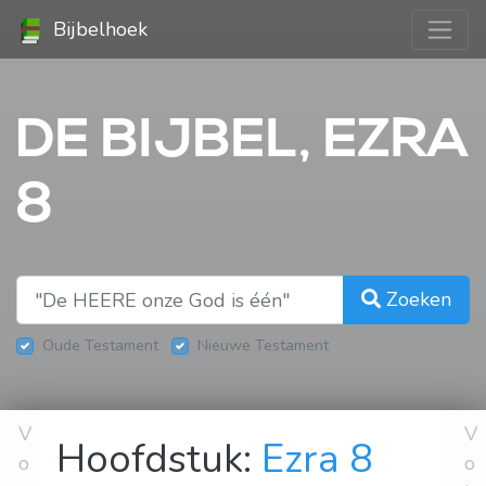
Bijbelhoek
DE BIJBEL, EZRA
8
Zoeken
Oude Testament
Nieuwe Testament
V
V
Hoofdstuk:
Ezra 8
o
o