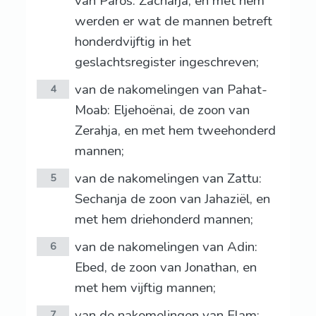
van Paros: Zacharja, en met hem
werden er wat de mannen betreft
honderdvijftig in het
geslachtsregister ingeschreven;
van de nakomelingen van Pahat-
4
Moab: Eljehoënai, de zoon van
Zerahja, en met hem tweehonderd
mannen;
van de nakomelingen van Zattu:
5
Sechanja de zoon van Jahaziël, en
met hem driehonderd mannen;
van de nakomelingen van Adin:
6
Ebed, de zoon van Jonathan, en
met hem vijftig mannen;
van de nakomelingen van Elam:
7