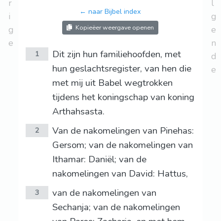
r
l
← naar Bijbel index
i
g
Kopieëer weergave openen
g
e
e
n
Dit zijn hun familiehoofden, met
1
d
hun geslachtsregister, van hen die
e
met mij uit Babel wegtrokken
tijdens het koningschap van koning
Arthahsasta.
Van de nakomelingen van Pinehas:
2
Gersom; van de nakomelingen van
Ithamar: Daniël; van de
nakomelingen van David: Hattus,
van de nakomelingen van
3
Sechanja; van de nakomelingen