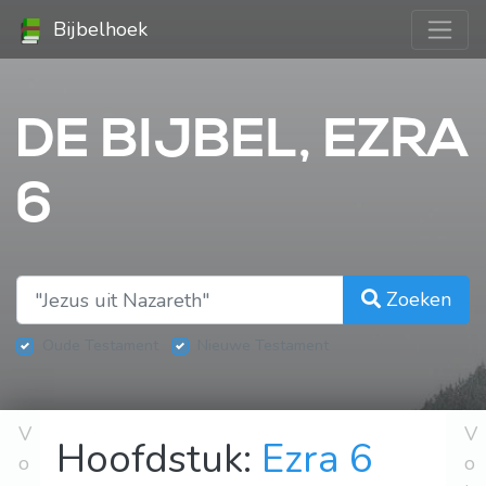
Bijbelhoek
DE BIJBEL, EZRA
6
Zoeken
Oude Testament
Nieuwe Testament
V
V
Hoofdstuk:
Ezra 6
o
o