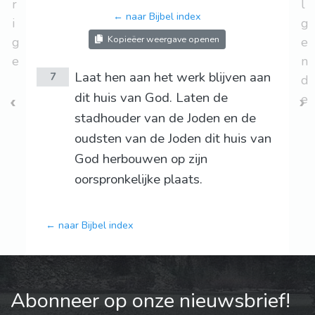
r
l
← naar Bijbel index
i
g
Kopieëer weergave openen
g
e
e
n
Laat hen aan het werk blijven aan
7
d
dit huis van God. Laten de
e
stadhouder van de Joden en de
oudsten van de Joden dit huis van
God herbouwen op zijn
oorspronkelijke plaats.
← naar Bijbel index
Abonneer op onze nieuwsbrief!