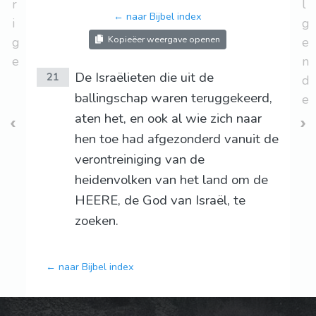
r
l
← naar Bijbel index
i
g
Kopieëer weergave openen
g
e
e
n
De Israëlieten die uit de
21
d
ballingschap waren teruggekeerd,
e
aten het, en ook al wie zich naar
hen toe had afgezonderd vanuit de
verontreiniging van de
heidenvolken van het land om de
HEERE, de God van Israël, te
zoeken.
← naar Bijbel index