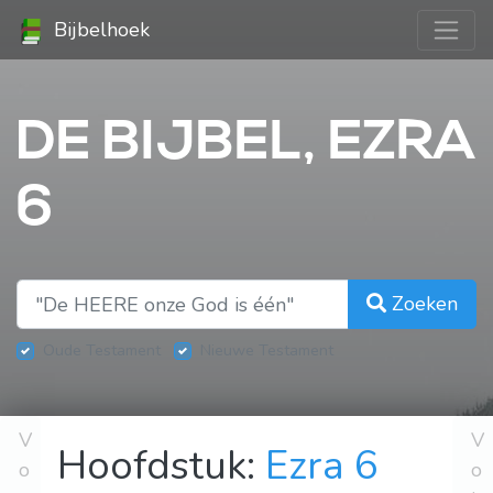
Bijbelhoek
DE BIJBEL, EZRA
6
Zoeken
Oude Testament
Nieuwe Testament
V
V
Hoofdstuk:
Ezra 6
o
o