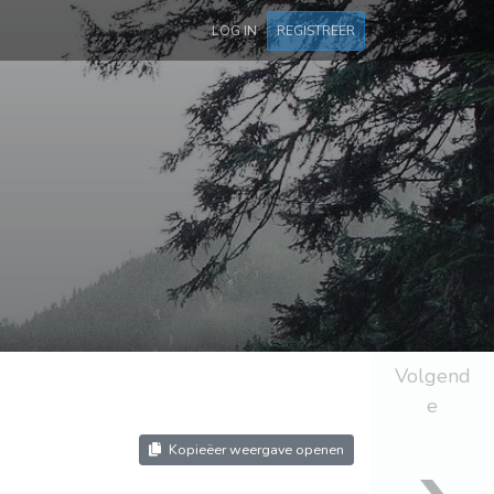
LOG IN
REGISTREER
Volgend
e
Kopieëer weergave openen