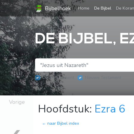
Bijbelhoek
(current)
Home
De Bijbel
De Kora
DE BIJBEL, E
Oude Testament
Nieuwe Testament
Vorige
Hoofdstuk:
Ezra 6
← naar Bijbel index