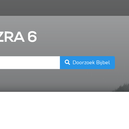
n
ZRA 6
Doorzoek Bijbel