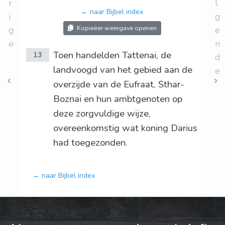
r
l
← naar Bijbel index
i
g
Kopieëer weergave openen
g
e
e
n
Toen handelden Tattenai, de
13
d
landvoogd van het gebied aan de
e
overzijde van de Eufraat, Sthar-
Boznai en hun ambtgenoten op
deze zorgvuldige wijze,
overeenkomstig wat koning Darius
had toegezonden.
← naar Bijbel index