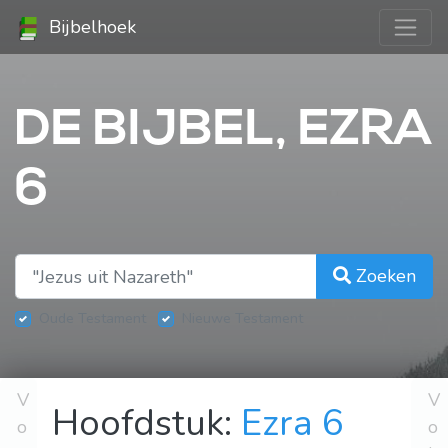
Bijbelhoek
DE BIJBEL, EZRA
6
Zoeken
Oude Testament
Nieuwe Testament
V
V
Hoofdstuk:
Ezra 6
o
o