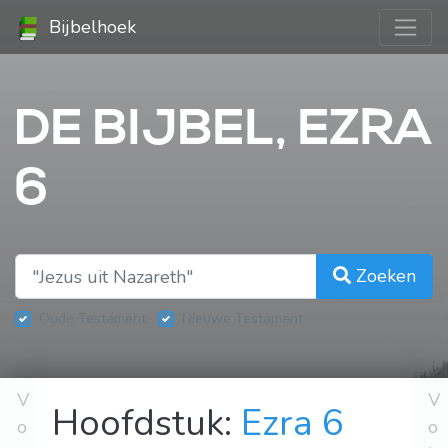
Bijbelhoek
DE BIJBEL, EZRA
6
Zoeken
Oude Testament
Nieuwe Testament
V
V
Hoofdstuk:
Ezra 6
o
o