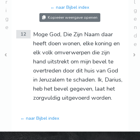
r
l
← naar Bijbel index
i
g
Kopieëer weergave openen
g
e
e
n
Moge God, Die Zijn Naam daar
12
d
heeft doen wonen, elke koning en
e
elk volk omverwerpen die zijn
hand uitstrekt om mijn bevel te
overtreden door dit huis van God
in Jeruzalem te schaden. Ik, Darius,
heb het bevel gegeven, laat het
zorgvuldig uitgevoerd worden.
← naar Bijbel index