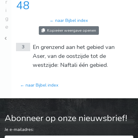
r
48
i
g
← naar Bijbel index
e
Kopieëer weergave openen
En grenzend aan het gebied van
3
Aser, van de oostzijde tot de
westzijde: Naftali één gebied.
← naar Bijbel index
Abonneer op onze nieuwsbrief!
Je e-mailadres: