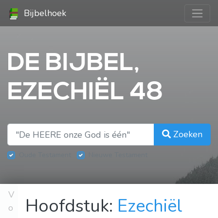
Bijbelhoek
DE BIJBEL,
EZECHIËL 48
Zoeken
Oude Testament
Nieuwe Testament
V
Hoofdstuk:
Ezechiël
o