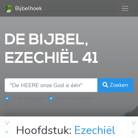
Bijbelhoek
DE BIJBEL,
EZECHIËL 41
Zoeken
Oude Testament
Nieuwe Testament
V
V
Hoofdstuk:
Ezechiël
o
o