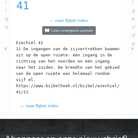
r
41
l
i
g
g
e
← naar Bijbel index
e
n
Lees weergave openen
d
e
Ezechiël 41
11 De ingangen van de zijvertrekken kwamen
uit op de open ruimte: één ingang in de
richting van het noorden en één ingang
naar het zuiden. De breedte van het gebied
van de open ruimte was helemaal rondom
vijf el.
https://www.bijbelhoek.nl/bijbel/ezechiel/
← naar Bijbel index