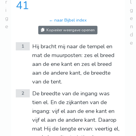
r
41
l
i
g
g
e
← naar Bijbel index
e
n
Kopieëer weergave openen
d
e
Hij bracht mij naar de tempel en
1
mat de muurposten: zes el breed
aan de ene kant en zes el breed
aan de andere kant, de breedte
van de tent.
De breedte van de ingang was
2
tien el. En de zijkanten van de
ingang: vijf el aan de ene kant en
vijf el aan de andere kant. Daarop
mat Hij de lengte ervan: veertig el,