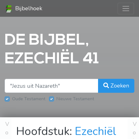
Bijbelhoek
DE BIJBEL,
EZECHIËL 41
Zoeken
Oude Testament
Nieuwe Testament
V
V
Hoofdstuk:
Ezechiël
o
o