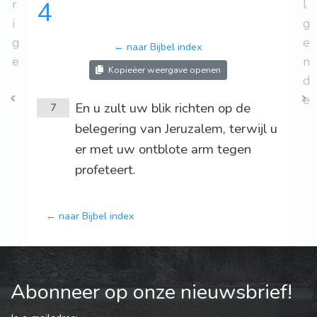
r
4
l
i
g
g
e
← naar Bijbel index
e
n
Kopieëer weergave openen
d
e
En u zult uw blik richten op de
7
belegering van Jeruzalem, terwijl u
er met uw ontblote arm tegen
profeteert.
← naar Bijbel index
Abonneer op onze nieuwsbrief!