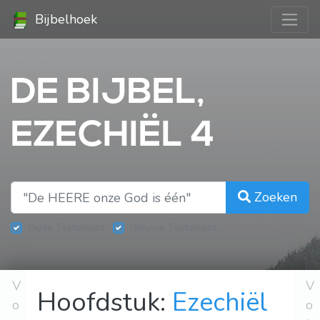
Bijbelhoek
DE BIJBEL,
EZECHIËL 4
Zoeken
Oude Testament
Nieuwe Testament
V
V
Hoofdstuk:
Ezechiël
o
o