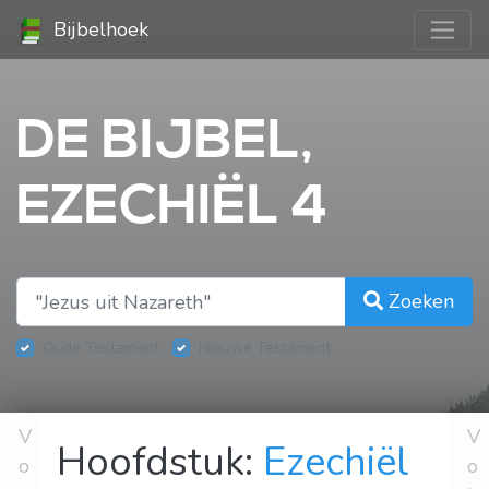
Bijbelhoek
DE BIJBEL,
EZECHIËL 4
Zoeken
Oude Testament
Nieuwe Testament
V
V
Hoofdstuk:
Ezechiël
o
o