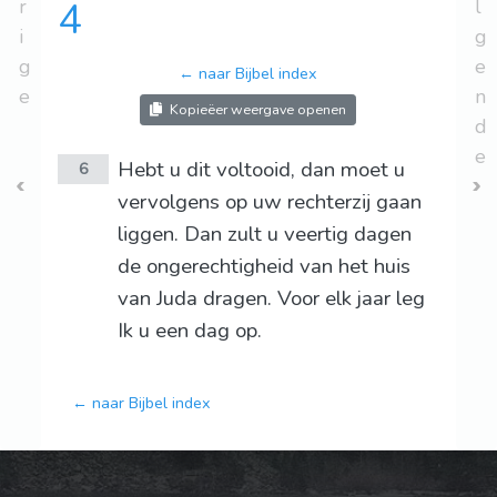
r
4
l
i
g
g
e
← naar Bijbel index
e
n
Kopieëer weergave openen
d
e
Hebt u dit voltooid, dan moet u
6
vervolgens op uw rechterzij gaan
liggen. Dan zult u veertig dagen
de ongerechtigheid van het huis
van Juda dragen. Voor elk jaar leg
Ik u een dag op.
← naar Bijbel index