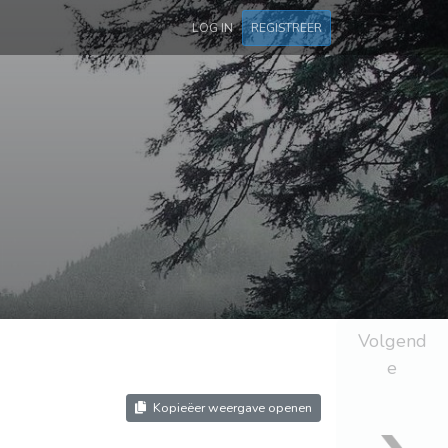
LOG IN
REGISTREER
Volgend
e
Kopieëer weergave openen