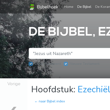
Bijbelhoek
(current)
Home
De Bijbel
De Kora
DE BIJBEL, E
Oude Testament
Nieuwe Testament
Vorige
Hoofdstuk:
Ezechiël
← naar Bijbel index