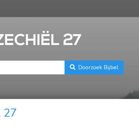
n
ZECHIËL 27
Doorzoek Bijbel
l 27