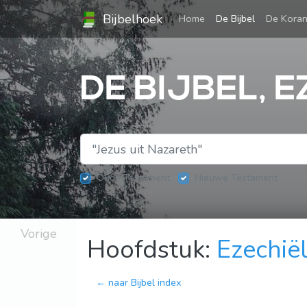
Bijbelhoek
(current)
Home
De Bijbel
De Kora
DE BIJBEL, E
Oude Testament
Nieuwe Testament
Vorige
Hoofdstuk:
Ezechië
← naar Bijbel index