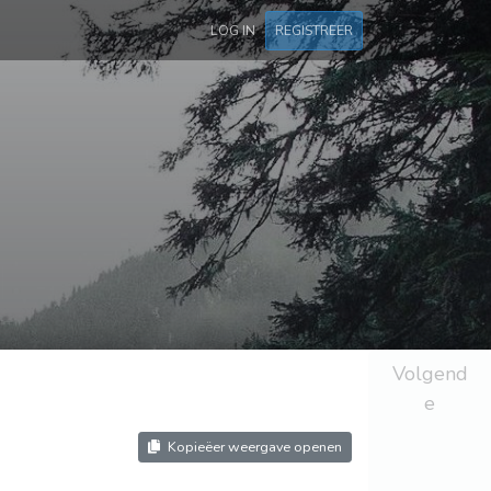
LOG IN
REGISTREER
Volgend
e
Kopieëer weergave openen