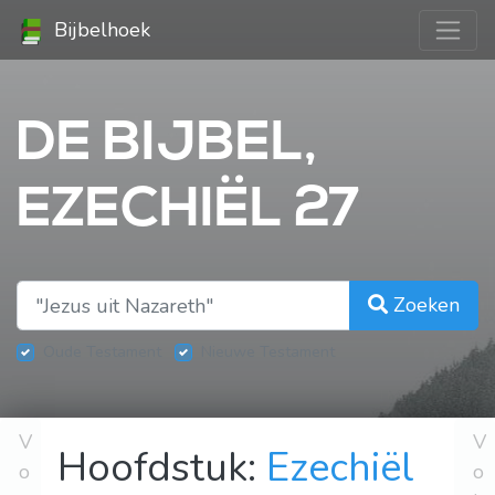
Bijbelhoek
DE BIJBEL,
EZECHIËL 27
Zoeken
Oude Testament
Nieuwe Testament
V
V
Hoofdstuk:
Ezechiël
o
o