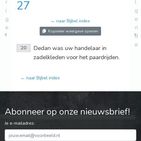
r
27
l
i
g
g
e
← naar Bijbel index
e
n
Kopieëer weergave openen
d
e
Dedan was uw handelaar in
20
zadelkleden voor het paardrijden.
← naar Bijbel index
Abonneer op onze nieuwsbrief!
Je e-mailadres: