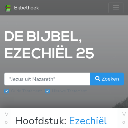
Bijbelhoek
DE BIJBEL,
EZECHIËL 25
Zoeken
Oude Testament
Nieuwe Testament
V
V
Hoofdstuk:
Ezechiël
o
o