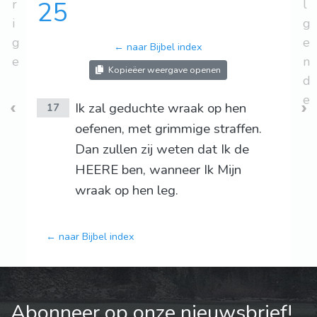
r
25
l
i
g
g
e
← naar Bijbel index
e
n
Kopieëer weergave openen
d
e
Ik zal geduchte wraak op hen
17
oefenen, met grimmige straffen.
Dan zullen zij weten dat Ik de
HEERE ben, wanneer Ik Mijn
wraak op hen leg.
← naar Bijbel index
Abonneer op onze nieuwsbrief!