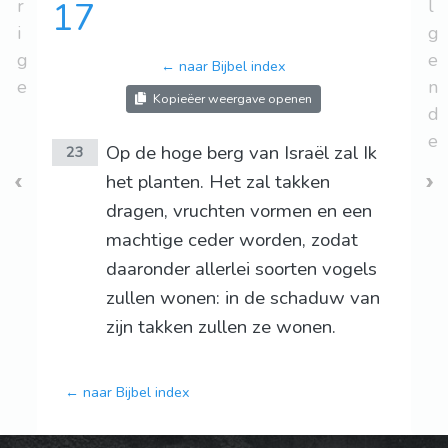
r
17
l
i
g
g
e
← naar Bijbel index
e
n
Kopieëer weergave openen
d
e
Op de hoge berg van Israël zal Ik
23
het planten. Het zal takken
dragen, vruchten vormen en een
machtige ceder worden, zodat
daaronder allerlei soorten vogels
zullen wonen: in de schaduw van
zijn takken zullen ze wonen.
← naar Bijbel index