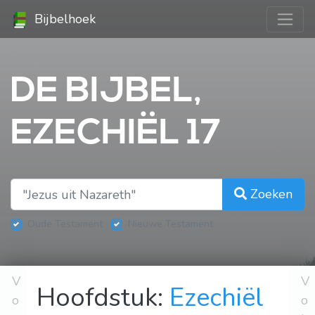
Bijbelhoek
DE BIJBEL,
EZECHIËL 17
Zoeken
Oude Testament
Nieuwe Testament
V
V
Hoofdstuk:
Ezechiël
o
o