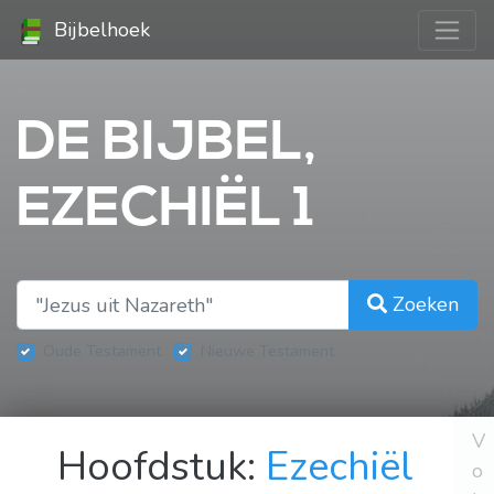
Bijbelhoek
DE BIJBEL,
EZECHIËL 1
Zoeken
Oude Testament
Nieuwe Testament
V
Hoofdstuk:
Ezechiël
o