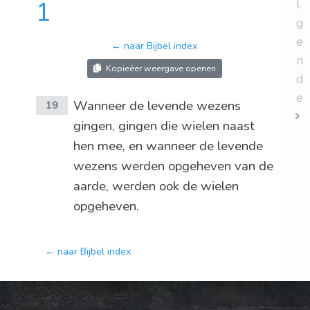
1
l
g
e
← naar Bijbel index
n
Kopieëer weergave openen
d
e
Wanneer de levende wezens
19
gingen, gingen die wielen naast
hen mee, en wanneer de levende
wezens werden opgeheven van de
aarde, werden ook de wielen
opgeheven.
← naar Bijbel index