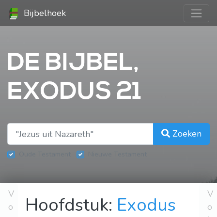
Bijbelhoek
DE BIJBEL,
EXODUS 21
Zoeken
Oude Testament
Nieuwe Testament
V
V
Hoofdstuk:
Exodus
o
o