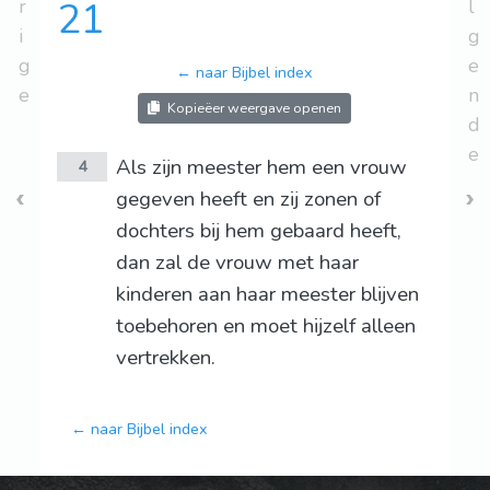
r
21
l
i
g
g
e
← naar Bijbel index
e
n
Kopieëer weergave openen
d
e
Als zijn meester hem een vrouw
4
gegeven heeft en zij zonen of
dochters bij hem gebaard heeft,
dan zal de vrouw met haar
kinderen aan haar meester blijven
toebehoren en moet hijzelf alleen
vertrekken.
← naar Bijbel index