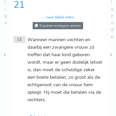
r
21
l
i
g
g
e
← naar Bijbel index
e
n
Kopieëer weergave openen
d
e
Wanneer mannen vechten en
22
daarbij een zwangere vrouw zó
treffen dat haar kind geboren
wordt, maar er geen dodelijk letsel
is, dan moet de schuldige zeker
een boete betalen, zo groot als de
echtgenoot van de vrouw hem
oplegt. Hij moet die betalen via de
rechters.