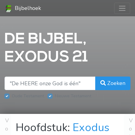
Bijbelhoek
DE BIJBEL,
EXODUS 21
Zoeken
Oude Testament
Nieuwe Testament
V
V
Hoofdstuk:
Exodus
o
o