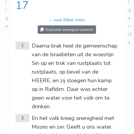
r
17
l
i
g
g
e
← naar Bijbel index
e
n
Kopieëer weergave openen
d
e
Daarna brak heel de gemeenschap
1
van de Israëlieten uit de woestijn
Sin op en trok van rustplaats tot
rustplaats, op bevel van de
HEERE, en zij sloegen hun kamp
op in Rafidim. Daar was echter
geen water voor het volk om te
drinken.
En het volk kreeg onenigheid met
2
Mozes en zei: Geeft u ons water,