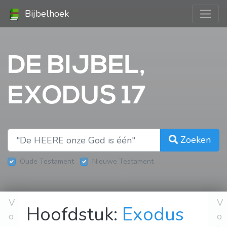
Bijbelhoek
DE BIJBEL,
EXODUS 17
Zoeken
Oude Testament
Nieuwe Testament
V
V
Hoofdstuk:
Exodus
o
o