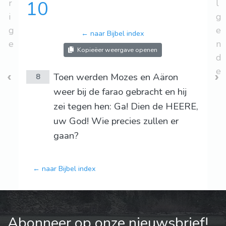
r
10
l
i
g
g
e
← naar Bijbel index
e
n
Kopieëer weergave openen
d
e
Toen werden Mozes en Aäron
8
weer bij de farao gebracht en hij
zei tegen hen: Ga! Dien de HEERE,
uw God! Wie precies zullen er
gaan?
← naar Bijbel index
Abonneer op onze nieuwsbrief!