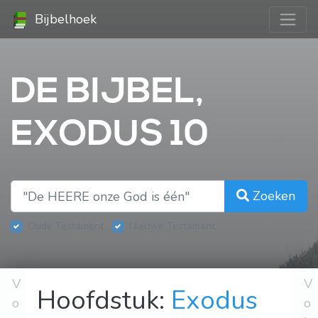
Bijbelhoek
DE BIJBEL,
EXODUS 10
Zoeken
Oude Testament
Nieuwe Testament
V
V
Hoofdstuk:
Exodus
o
o