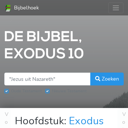
Bijbelhoek
DE BIJBEL,
EXODUS 10
Zoeken
Oude Testament
Nieuwe Testament
V
V
Hoofdstuk:
Exodus
o
o