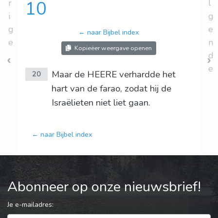
r
10
l
i
g
g
e
← naar Bijbel index
e
n
Kopieëer weergave openen
d
e
Maar de HEERE verhardde het
20
hart van de farao, zodat hij de
Israëlieten niet liet gaan.
← naar Bijbel index
Abonneer op onze nieuwsbrief!
Je e-mailadres: