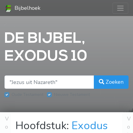
Bijbelhoek
DE BIJBEL,
EXODUS 10
Zoeken
Oude Testament
Nieuwe Testament
V
V
Hoofdstuk:
Exodus
o
o