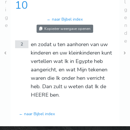
r
10
l
i
g
g
e
← naar Bijbel index
e
n
Kopieëer weergave openen
d
e
en zodat u ten aanhoren van uw
2
kinderen en uw kleinkinderen kunt
vertellen wat Ik in Egypte heb
aangericht, en wat Mijn tekenen
waren die Ik onder hen verricht
heb. Dan zult u weten dat Ik de
HEERE ben.
← naar Bijbel index