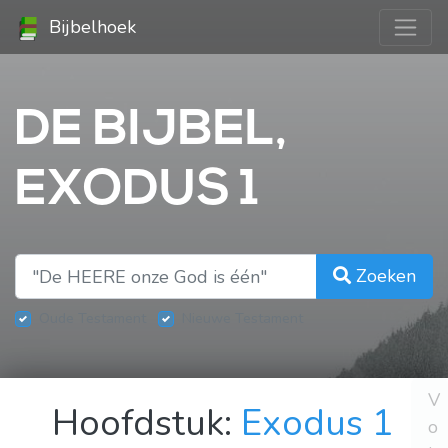
Bijbelhoek
DE BIJBEL,
EXODUS 1
Zoeken
Oude Testament
Nieuwe Testament
V
Hoofdstuk:
Exodus 1
o