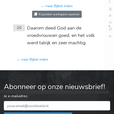
l
← naar Bijbel index
g
Kopieëer weergave openen
e
n
Daarom deed God aan de
20
d
vroedvrouwen goed, en het volk
e
werd talrijk en zeer machtig.
← naar Bijbel index
Abonneer op onze nieuwsbrief!
Je e-mailadres: