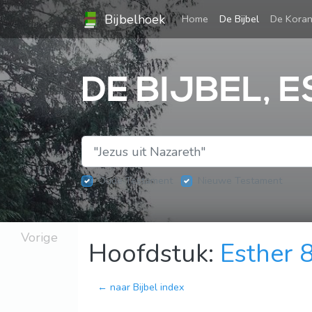
Bijbelhoek
(current)
Home
De Bijbel
De Kora
DE BIJBEL, 
Oude Testament
Nieuwe Testament
Vorige
Hoofdstuk:
Esther 
← naar Bijbel index