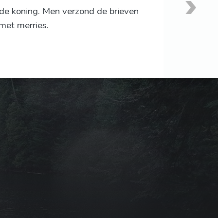
de koning. Men verzond de brieven
 met merries.