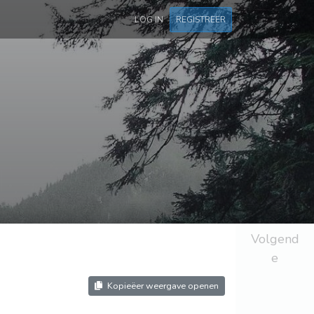
LOG IN
REGISTREER
Volgend
e
Kopieëer weergave openen