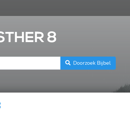
n
ESTHER 8
Doorzoek Bijbel
8