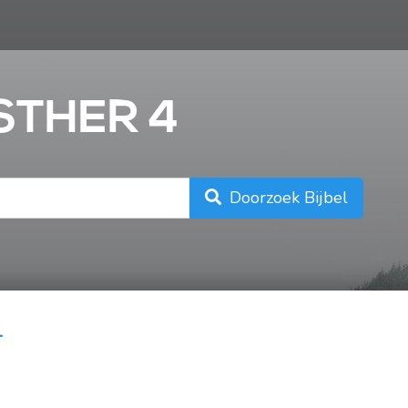
n
ESTHER 4
Doorzoek Bijbel
4