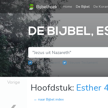
Bijbelhoek
(current)
Home
De Bijbel
De Kora
DE BIJBEL, 
Oude Testament
Nieuwe Testament
Vorige
Hoofdstuk:
Esther 
← naar Bijbel index