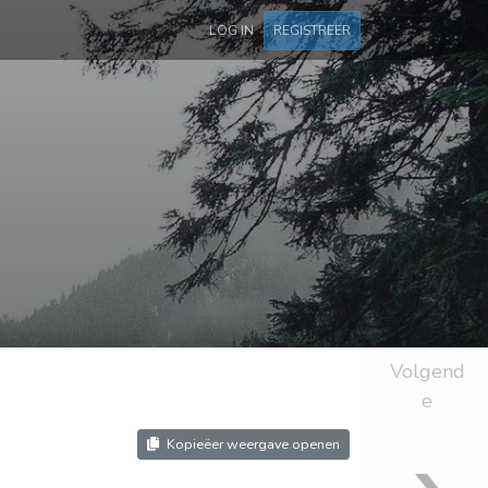
LOG IN
REGISTREER
Volgend
e
Kopieëer weergave openen