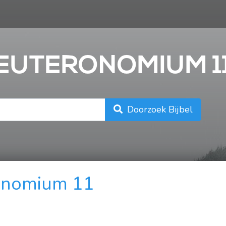
n
DEUTERONOMIUM 1
Doorzoek Bijbel
onomium 11