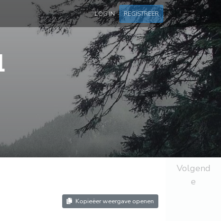
LOG IN
REGISTREER
1
Volgend
e
Kopieëer weergave openen