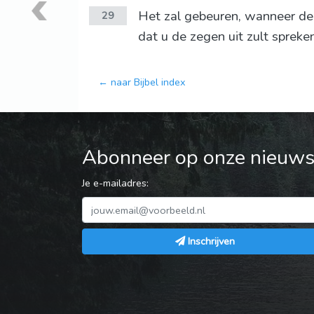
Het zal gebeuren, wanneer de 
29
dat u de zegen uit zult spreke
← naar Bijbel index
Abonneer op onze nieuwsb
Je e-mailadres:
Inschrijven