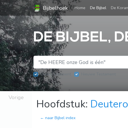
Bijbelhoek
(current)
Home
De Bijbel
De Kora
DE BIJBEL, 
Oude Testament
Nieuwe Testament
Vorige
Hoofdstuk:
Deuter
← naar Bijbel index