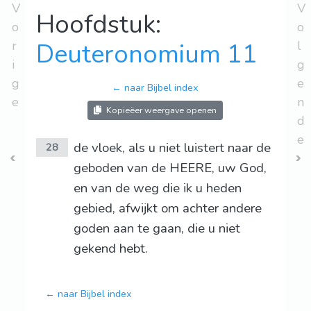
V
V
Hoofdstuk:
o
o
r
Deuteronomium 11
l
i
g
g
e
← naar Bijbel index
e
n
Kopieëer weergave openen
d
e
de vloek, als u niet luistert naar de
28
geboden van de HEERE, uw God,
en van de weg die ik u heden
gebied, afwijkt om achter andere
goden aan te gaan, die u niet
gekend hebt.
← naar Bijbel index