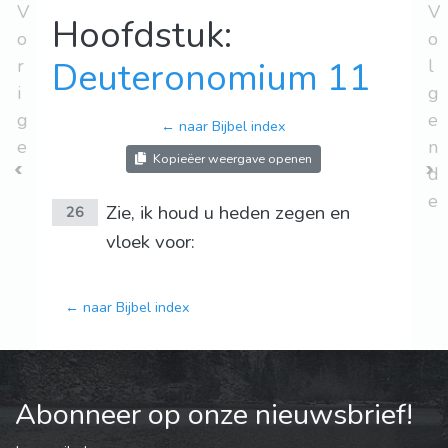
V
V
Hoofdstuk:
o
o
r
Deuteronomium 11
l
i
g
g
e
← naar Bijbel index
e
n
Kopieëer weergave openen
d
e
Zie, ik houd u heden zegen en
26
vloek voor:
← naar Bijbel index
Abonneer op onze nieuwsbrief!