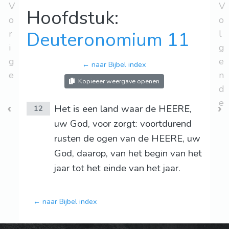
V
V
Hoofdstuk:
o
o
r
Deuteronomium 11
l
i
g
g
e
← naar Bijbel index
e
n
Kopieëer weergave openen
d
e
Het is een land waar de HEERE,
12
uw God, voor zorgt: voortdurend
rusten de ogen van de HEERE, uw
God, daarop, van het begin van het
jaar tot het einde van het jaar.
← naar Bijbel index