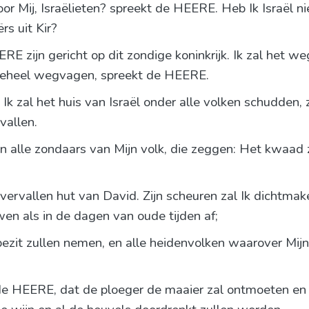
oor Mij, Israëlieten? spreekt de HEERE. Heb Ik Israël n
ërs uit Kir?
RE zijn gericht op dit zondige koninkrijk. Ik zal he
t geheel wegvagen, spreekt de HEERE.
n Ik zal het huis van Israël onder alle volken schudden
vallen.
n alle zondaars van Mijn volk, die zeggen: Het kwaad z
 vervallen hut van David. Zijn scheuren zal Ik dichtmak
wen als in de dagen van oude tijden af;
 bezit zullen nemen, en alle heidenvolken waarover Mij
de HEERE, dat de ploeger de maaier zal ontmoeten en d