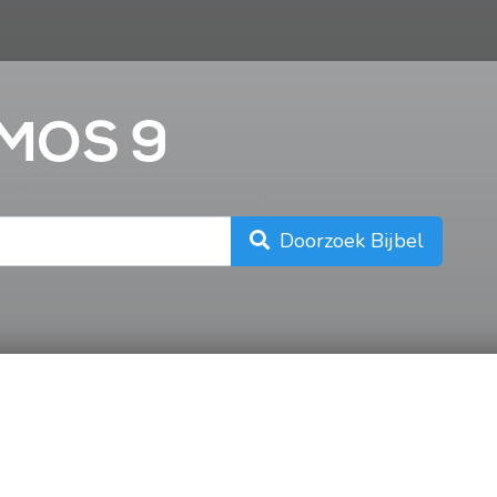
n
AMOS 9
Doorzoek Bijbel