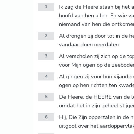
Ik zag de Heere staan bij het a
1
hoofd van hen allen. En wie va
niemand van hen die ontkomen
Al drongen zij door tot in de 
2
vandaar doen neerdalen.
Al verscholen zij zich op de t
3
voor Mijn ogen op de zeebodem
Al gingen zij voor hun vijande
4
ogen op hen richten ten kwade
De Heere, de HEERE van de leg
5
omdat het in zijn geheel stijge
Hij, Die Zijn opperzalen in de
6
uitgoot over het aardoppervla