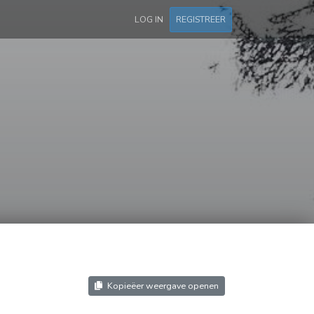
LOG IN
REGISTREER
Kopieëer weergave openen