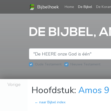
Bijbelhoek
(current)
Home
De Bijbel
De Kora
DE BIJBEL, 
Oude Testament
Nieuwe Testament
Vorige
Hoofdstuk:
Amos 9
← naar Bijbel index