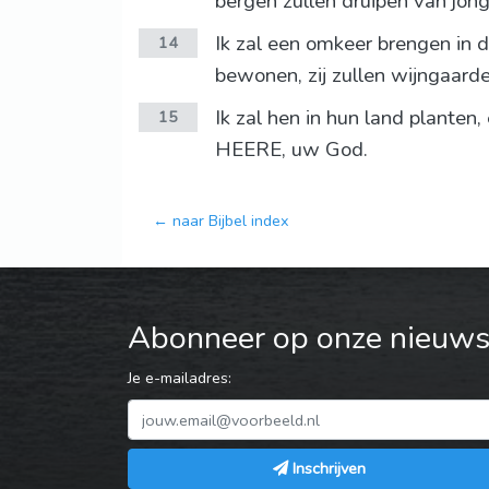
bergen zullen druipen van jon
Ik zal een omkeer brengen in 
14
bewonen, zij zullen wijngaarde
Ik zal hen in hun land planten
15
HEERE, uw God.
← naar Bijbel index
Abonneer op onze nieuwsb
Je e-mailadres:
Inschrijven