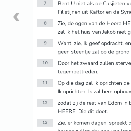
Bent U niet als de Cusjieten v
7
Filistijnen uit Kaftor en de Syri
Zie, de ogen van de Heere HEE
8
zal Ik het huis van Jakob nie
Want, zie, Ik geef opdracht, e
9
geen steentje zal op de grond 
Door het zwaard zullen sterve
10
tegemoettreden.
Op die dag zal Ik oprichten de
11
Ik oprichten, Ik zal hem opbou
zodat zij de rest van Edom in
12
HEERE, Die dit doet.
Zie, er komen dagen, spreekt 
13