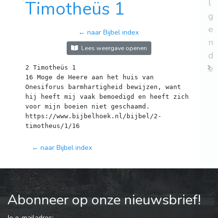
Timotheüs 1
l
g
e
← naar Bijbel index
n
Lees weergave openen
d
e
2 Timotheüs 1
16 Moge de Heere aan het huis van
Onesiforus barmhartigheid bewijzen, want
hij heeft mij vaak bemoedigd en heeft zich
voor mijn boeien niet geschaamd.
https://www.bijbelhoek.nl/bijbel/2-
← naar Bijbel index
Abonneer op onze nieuwsbrief!
Je e-mailadres: