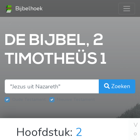
Bijbelhoek
DE BIJBEL, 2
TIMOTHEÜS 1
Zoeken
Oude Testament
Nieuwe Testament
V
Hoofdstuk:
2
o